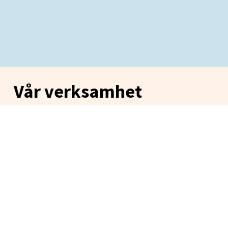
Vår verksamhet
Vi bedriver måleriverksamhet i Östersunds området
med utgång från vårt kontor på Bangårdsgatan där vi
även har ett lager som vi kan ta in olika detaljer för
målning, vi bedriver även måleriverksamhet i Åre
området med utgång från vårt kontor i Mörsil. Vi är idag
ca 40 st anställda målare samt 4 st tjänstemän som
alla är väl kunniga inom måleriets alla moment. Vår
affärsidé är att kunna utföra all slags måleriarbeten till